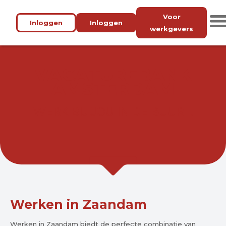
Voor
Inloggen
Inloggen
werkgevers
VACATUREBANK
AMSTERDAM
WERK BIJ JOU IN DE BUURT.
Werken in Zaandam
Werken in Zaandam biedt de perfecte combinatie van