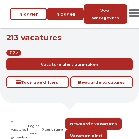
Voor
Inloggen
Inloggen
werkgevers
213 vacatures
213
Vacature alert aanmaken
Toon zoekfilters
Bewaarde vacatures
0
Bewaarde vacatures
Pagina
vacatures
|
|
1 van 1
Vacature alert
gevonden