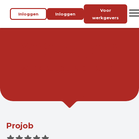
Voor
Inloggen
Inloggen
werkgevers
VACATUREBANK
AMSTERDAM
WERK BIJ JOU IN DE BUURT.
Projob