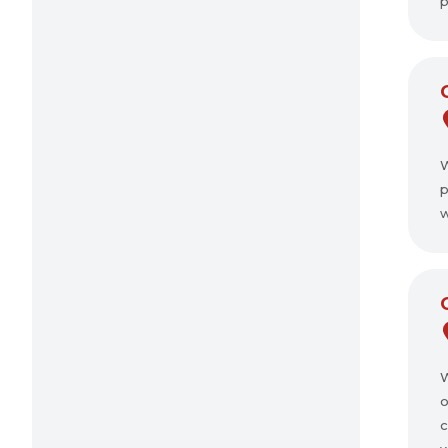
p
W
p
w
W
o
c