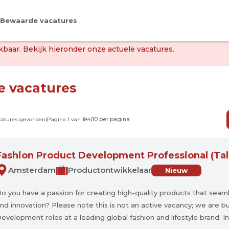
Bewaarde vacatures
baar. Bekijk hieronder onze actuele vacatures.
le vacatures
acatures gevonden
|
Pagina 1 van 184
|
Fashion Product Development Professional (Tal
Amsterdam
Productontwikkelaar
Nieuw
o you have a passion for creating high-quality products that seaml
nd innovation? Please note this is not an active vacancy; we are bu
evelopment roles at a leading global fashion and lifestyle brand. In th