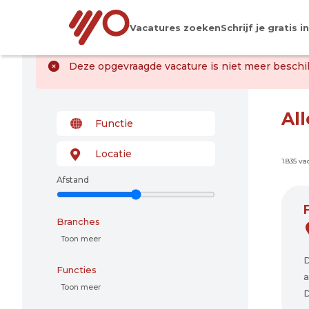
Vacatures zoeken
Schrijf je gratis in
Deze opgevraagde vacature is niet meer beschik
Al
1.835 v
Afstand
Branches
Toon meer
D
Functies
a
Toon meer
D