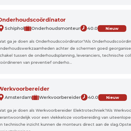
Onderhoudscoördinator
Schiphol
Onderhoudsmonteur
40.0
Nieuw
at ga je doen als Onderhoudscoördinator?Als Onderhoudscoördinat
nderhoudswerkzaamheden achter de schermen goed georganiseer
chakel tussen de onderhoudsplanning, leveranciers, technische co
oördineren van preventief onderho...
Werkvoorbereider
Amsterdam
Werkvoorbereider
40.0
Nieuw
at ga je doen als Werkvoorbereider Elektrotechniek?Als Werkvoor
erantwoordelijk voor een vlekkeloze voorbereiding van uiteenlope
n technische inzicht kunnen de monteurs direct aan de slag.Opst