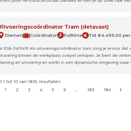
ecent jouw heftruckcertificaat behaald en ben je op zoek naar een
Uitvoeringscoördinator Tram (detavast)
Diemen
Coördinator
Fulltime
Tot €4.499,00 per
€
a JOB-3401419 Als uitvoeringscoördinator tram zorg je ervoor dat 
itvoering binnen de werkplaats soepel verlopen. Je bent de verbi
lanning en uitvoering en werkt in een dynamische omgeving waar veil
t
1
tot
10
van
1835
resultaten
1
2
3
4
5
6
...
183
184