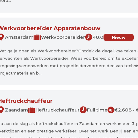
ord...
Werkvoorbereider Apparatenbouw
Amsterdam
Werkvoorbereider
40.0
Nieuw
at ga je doen als Werkvoorbereider?Ontdek de dagelijkse taken e
erwachten als Werkvoorbereider. Wees voorbereid om te excelle
mgeving.samenwerken met projectleidervoorbereiden van technis
rojectmaterialen b...
Heftruckchauffeur
Zaandam
Heftruckchauffeur
Full time
€2.608 - 
€
a aan de slag als heftruckchauffeur in Zaandam en werk in een 3-
erktijden en een prettige werksfeer. Over het werk Ben jij een er