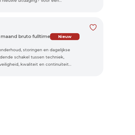
 nieuwe uitdaging? Voor een...
 maand bruto fulltime
Nieuw
onderhoud, storingen en dagelijkse
ndende schakel tussen techniek,
igheid, kwaliteit en continuïteit...