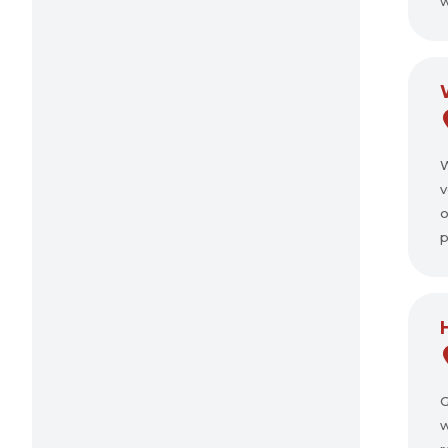
w
W
v
o
p
G
w