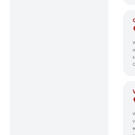
W
o
s
C
W
v
e