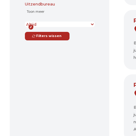
Uitzendbureau
Toon meer
Filters wissen
B
j
h
B
j
n
A