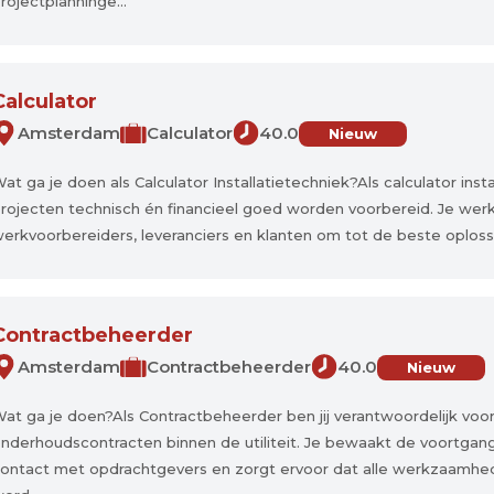
rojectplanninge...
Calculator
Amsterdam
Calculator
40.0
Nieuw
at ga je doen als Calculator Installatietechniek?Als calculator insta
rojecten technisch én financieel goed worden voorbereid. Je wer
erkvoorbereiders, leveranciers en klanten om tot de beste oploss
Contractbeheerder
Amsterdam
Contractbeheerder
40.0
Nieuw
at ga je doen?Als Contractbeheerder ben jij verantwoordelijk voor
nderhoudscontracten binnen de utiliteit. Je bewaakt de voortg
ontact met opdrachtgevers en zorgt ervoor dat alle werkzaamheden